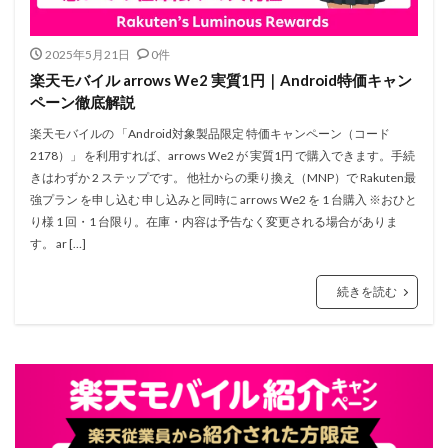
2025年5月21日
0件
楽天モバイル arrows We2 実質1円｜Android特価キャン
ペーン徹底解説
楽天モバイルの 「Android対象製品限定 特価キャンペーン（コード
2178）」 を利用すれば、arrows We2 が 実質1円 で購入できます。手続
きはわずか 2 ステップです。 他社からの乗り換え（MNP）で Rakuten最
強プラン を申し込む 申し込みと同時に arrows We2 を 1 台購入 ※おひと
り様 1 回・1 台限り。在庫・内容は予告なく変更される場合がありま
す。 ar […]
続きを読む