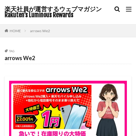
楽天社員が運営するウェブマガジン
Rakuten’s Luminous Rewards
HOME
arrows We2
TAG
arrows We2